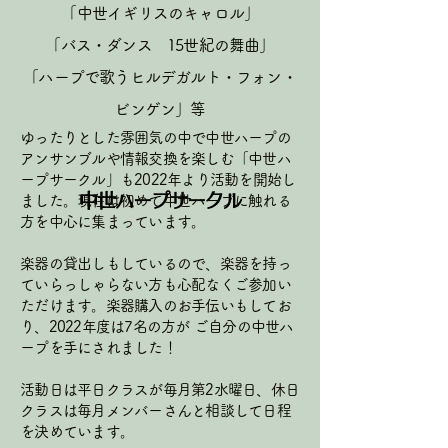
​「中世イギリスのキャロル」
​「バス・ダンス 15世紀の舞曲」
「ハープで歌うヒルデガルト・フォン・
ビンゲン」等
ゆったりとした雰囲気の中で中世ハープの
アンサンブルや情報交換を楽しむ「中世ハ
ープサークル」も2022年より活動を開始し
中世ハープサークル
ました。現在は初めて中世ハープに触れる
方を中心に集まっています。
楽器の貸出しもしているので、楽器を持っ
ていらっしゃらない方も心配なくご参加い
ただけます。楽器購入のお手伝いもしてお
り、2022年度は7名の方が ご自分の中世ハ
ープを手にされました！
活動日は平日クラスが毎月第2水曜日、休日
クラスは
毎月メンバーさんと相談して日程
を決めています。